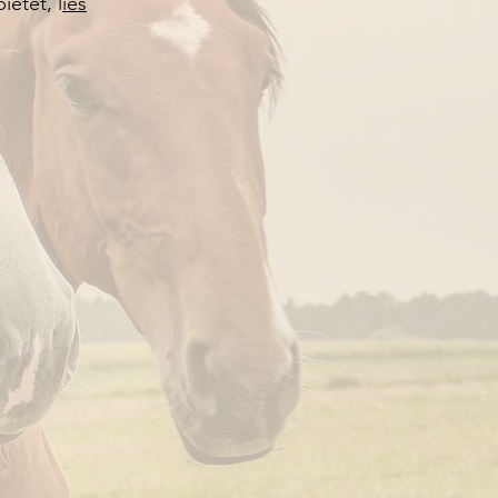
etet, l
ies