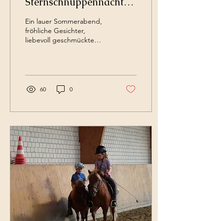
Sternschnuppennacht
2025 beim PSV Höhbeck
Ein lauer Sommerabend,
fröhliche Gesichter,
liebevoll geschmückte
Ponys – und ein Himmel
voller Wünsche. Unsere
alljährliche...
60
0