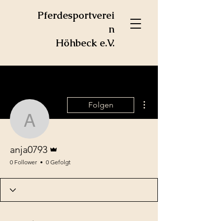
Pferdesportverei
n
Höhbeck e.V.
Weitere Optionen
Folgen
anja0793
Administrator
anja0793
0 Follower
0 Gefolgt