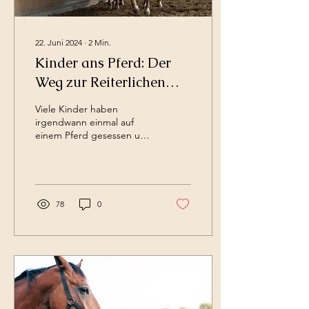
22. Juni 2024
∙
2
Min.
Kinder ans Pferd: Der
Weg zur Reiterlichen
Karriere
Viele Kinder haben
irgendwann einmal auf
einem Pferd gesessen und
glauben dann oft, sie
könnten reiten. Bereits im
Alter von drei Jahren...
78
0