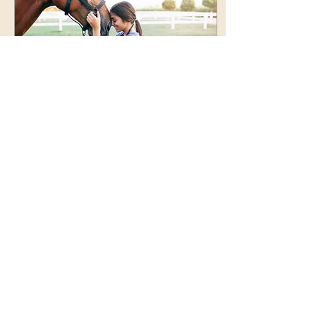
21. Juni 2024
∙
3
Min.
Reittherapie - Was ist
eigentlich „tiergestützte“
Therapie?
Heute möchten wir euch in
die faszinierende Welt der
tiergestützten Therapie
einführen. Diese alternative
Behandlungsmethode
nutzt die...
140
2